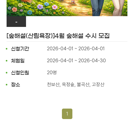
-
[숲해설(산림욕장)]4월 숲해설 수시 모집
2026-04-01 ~ 2026-04-01
신청기간
2026-04-01 ~ 2026-04-30
체험일
20명
신청인원
천보산, 옥정숲, 불곡산, 고장산
장소
1