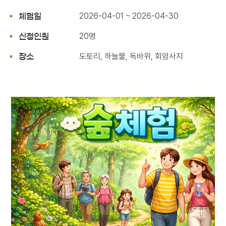
2026-04-01 ~ 2026-04-30
체험일
20명
신청인원
도토리, 하늘물, 독바위, 회암사지
장소