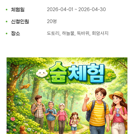
2026-04-01 ~ 2026-04-30
체험일
20명
신청인원
도토리, 하늘물, 독바위, 회암사지
장소