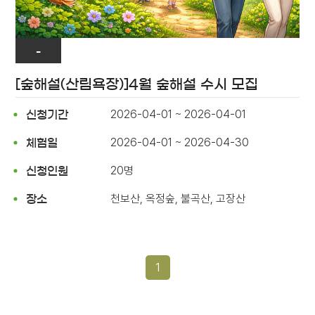
-
[숲해설(산림욕장)]4월 숲해설 수시 모집
2026-04-01 ~ 2026-04-01
신청기간
2026-04-01 ~ 2026-04-30
체험일
20명
신청인원
천보산, 옥정숲, 불곡산, 고장산
장소
1