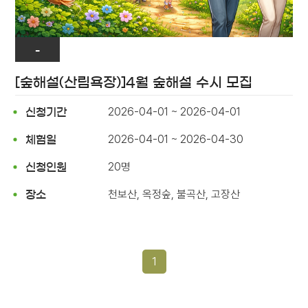
-
[숲해설(산림욕장)]4월 숲해설 수시 모집
2026-04-01 ~ 2026-04-01
신청기간
2026-04-01 ~ 2026-04-30
체험일
20명
신청인원
천보산, 옥정숲, 불곡산, 고장산
장소
1