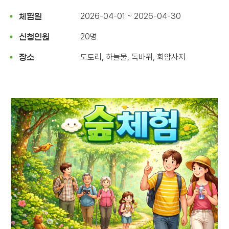
2026-04-01 ~ 2026-04-30
체험일
20명
신청인원
도토리, 하늘물, 독바위, 회암사지
장소