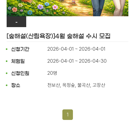
-
[숲해설(산림욕장)]4월 숲해설 수시 모집
2026-04-01 ~ 2026-04-01
신청기간
2026-04-01 ~ 2026-04-30
체험일
20명
신청인원
천보산, 옥정숲, 불곡산, 고장산
장소
1