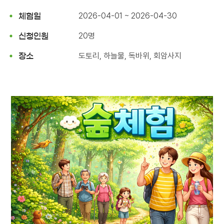
2026-04-01 ~ 2026-04-30
체험일
20명
신청인원
도토리, 하늘물, 독바위, 회암사지
장소