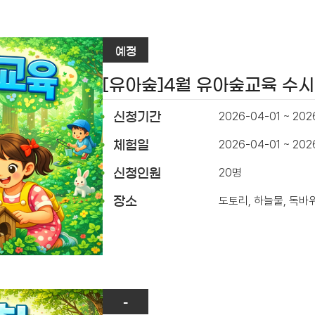
예정
[유아숲]4월 유아숲교육 수
2026-04-01 ~ 202
신청기간
2026-04-01 ~ 20
체험일
20명
신청인원
도토리, 하늘물, 독바
장소
-