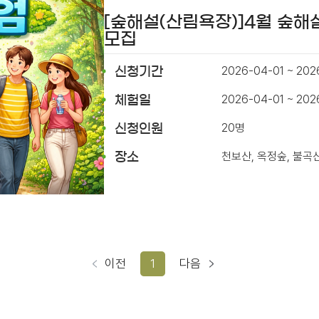
[숲해설(산림욕장)]4월 숲해
모집
2026-04-01 ~ 202
신청기간
2026-04-01 ~ 20
체험일
20명
신청인원
천보산, 옥정숲, 불곡
장소
이전
1
다음