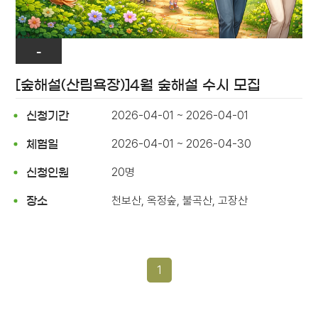
-
[숲해설(산림욕장)]4월 숲해설 수시 모집
2026-04-01 ~ 2026-04-01
신청기간
2026-04-01 ~ 2026-04-30
체험일
20명
신청인원
천보산, 옥정숲, 불곡산, 고장산
장소
1