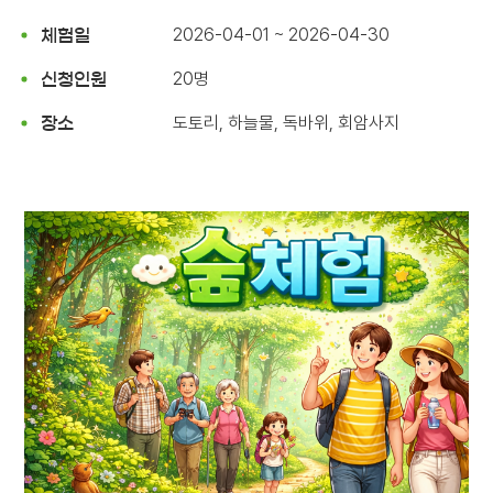
2026-04-01 ~ 2026-04-30
체험일
20명
신청인원
도토리, 하늘물, 독바위, 회암사지
장소