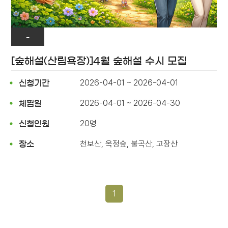
-
[숲해설(산림욕장)]4월 숲해설 수시 모집
2026-04-01 ~ 2026-04-01
신청기간
2026-04-01 ~ 2026-04-30
체험일
20명
신청인원
천보산, 옥정숲, 불곡산, 고장산
장소
1