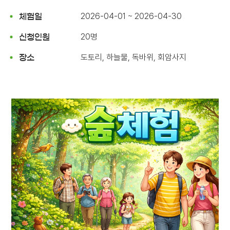
2026-04-01 ~ 2026-04-30
체험일
20명
신청인원
도토리, 하늘물, 독바위, 회암사지
장소