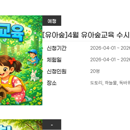
예정
[유아숲]4월 유아숲교육 수
2026-04-01 ~ 202
신청기간
2026-04-01 ~ 20
체험일
20명
신청인원
도토리, 하늘물, 독바
장소
-