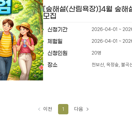
[숲해설(산림욕장)]4월 숲해
모집
2026-04-01 ~ 202
신청기간
2026-04-01 ~ 20
체험일
20명
신청인원
천보산, 옥정숲, 불곡
장소
이전
1
다음