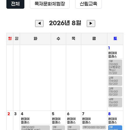
전체
목재문화체험장
산림교육
2026년 8월
◀
▶
일
월
화
수
목
금
토
1
원데이
클래스
1부
(10:00)
[식빵공간
박스]
(1/20)
2부
(14:00)
(0/20)
3부
(15:00)
(0/20)
4부
(16:00)
(0/20)
2
3
4
5
6
7
8
원데이
원데이
원데이
원데이
원데이
클래스
클래스
클래스
클래스
클래스
1부(10:00)
1부
1부
1부(10:00) (0/20)
1부