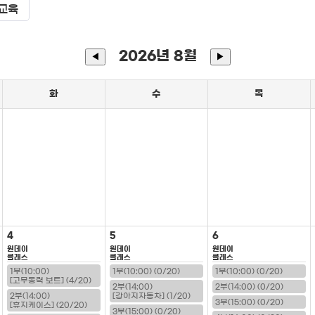
교육
2026년 8월
◀
▶
화
수
목
4
5
6
원데이
원데이
원데이
클래스
클래스
클래스
1부(10:00)
1부(10:00) (0/20)
1부(10:00) (0/20)
[고무동력 보트] (4/20)
2부(14:00)
2부(14:00) (0/20)
2부(14:00)
[강아지자동차] (1/20)
3부(15:00) (0/20)
[휴지케이스] (20/20)
3부(15:00) (0/20)