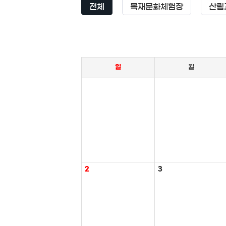
전체
목재문화체험장
산림
일
월
2
3