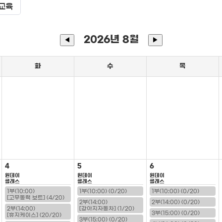
교육
2026년 8월
◀
▶
화
수
목
4
5
6
원데이
원데이
원데이
클래스
클래스
클래스
1부(10:00)
1부(10:00) (0/20)
1부(10:00) (0/20)
[고무동력 보트] (4/20)
2부(14:00)
2부(14:00) (0/20)
2부(14:00)
[강아지자동차] (1/20)
3부(15:00) (0/20)
[휴지케이스] (20/20)
3부(15:00) (0/20)