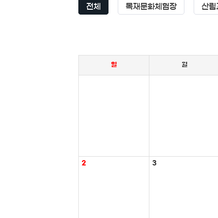
전체
목재문화체험장
산림
일
월
2
3