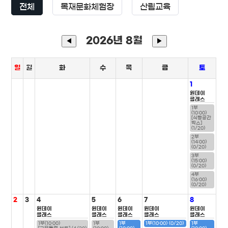
전체
목재문화체험장
산림교육
2026년 8월
◀
▶
일
월
화
수
목
금
토
1
원데이
클래스
1부
(10:00)
[식빵공간
박스]
(1/20)
2부
(14:00)
(0/20)
3부
(15:00)
(0/20)
4부
(16:00)
(0/20)
2
3
4
5
6
7
8
원데이
원데이
원데이
원데이
원데이
클래스
클래스
클래스
클래스
클래스
1부(10:00)
1부
1부
1부(10:00) (0/20)
1부