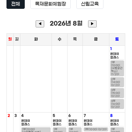
전체
목재문화체험장
산림교육
2026년 8월
◀
▶
일
월
화
수
목
금
토
1
원데이
클래스
1부
(10:00)
[식빵공간
박스]
(1/20)
2부
(14:00)
(0/20)
3부
(15:00)
(0/20)
4부
(16:00)
(0/20)
2
3
4
5
6
7
8
원데이
원데이
원데이
원데이
원데이
클래스
클래스
클래스
클래스
클래스
1부(10:00)
1부
1부
1부(10:00) (0/20)
1부