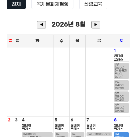
전체
목재문화체험장
산림교육
2026년 8월
◀
▶
일
월
화
수
목
금
토
1
원데이
클래스
1부
(10:00)
[식빵공간
박스]
(1/20)
2부
(14:00)
(0/20)
3부
(15:00)
(0/20)
4부
(16:00)
(0/20)
2
3
4
5
6
7
8
원데이
원데이
원데이
원데이
원데이
클래스
클래스
클래스
클래스
클래스
1부(10:00)
1부
1부
1부(10:00) (0/20)
1부