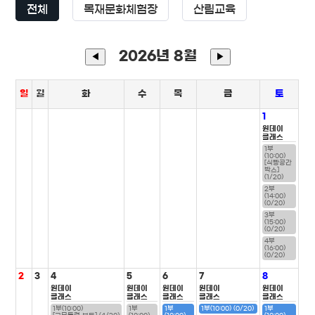
전체
목재문화체험장
산림교육
2026년 8월
◀
▶
일
월
화
수
목
금
토
1
원데이
클래스
1부
(10:00)
[식빵공간
박스]
(1/20)
2부
(14:00)
(0/20)
3부
(15:00)
(0/20)
4부
(16:00)
(0/20)
2
3
4
5
6
7
8
원데이
원데이
원데이
원데이
원데이
클래스
클래스
클래스
클래스
클래스
1부(10:00)
1부
1부
1부(10:00) (0/20)
1부