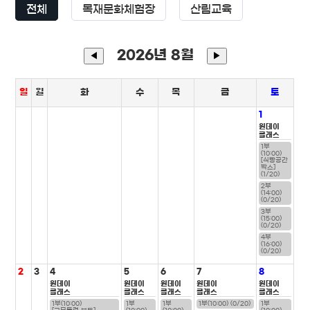
전체
목재문화체험장
산림교육
2026년 8월
◀
▶
일
월
화
수
목
금
토
1
원데이
클래스
1부
(10:00)
[식빵공간
박스]
(1/20)
2부
(14:00)
(0/20)
3부
(15:00)
(0/20)
4부
(16:00)
(0/20)
2
3
4
5
6
7
8
원데이
원데이
원데이
원데이
원데이
클래스
클래스
클래스
클래스
클래스
1부(10:00)
1부
1부
1부(10:00) (0/20)
1부