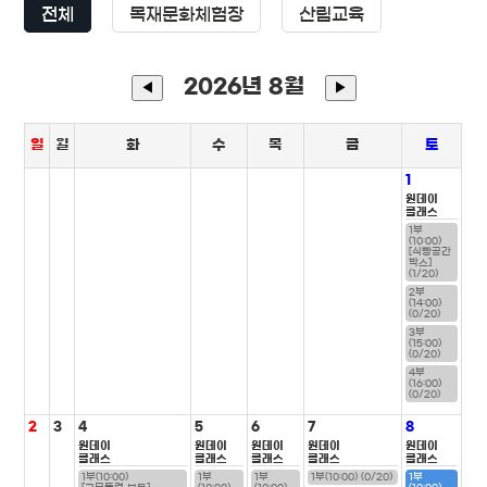
전체
목재문화체험장
산림교육
2026년 8월
◀
▶
일
월
화
수
목
금
토
1
원데이
클래스
1부
(10:00)
[식빵공간
박스]
(1/20)
2부
(14:00)
(0/20)
3부
(15:00)
(0/20)
4부
(16:00)
(0/20)
2
3
4
5
6
7
8
원데이
원데이
원데이
원데이
원데이
클래스
클래스
클래스
클래스
클래스
1부(10:00)
1부
1부
1부(10:00) (0/20)
1부