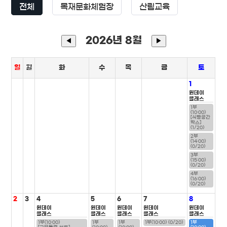
전체
목재문화체험장
산림교육
2026년 8월
◀
▶
일
월
화
수
목
금
토
1
원데이
클래스
1부
(10:00)
[식빵공간
박스]
(1/20)
2부
(14:00)
(0/20)
3부
(15:00)
(0/20)
4부
(16:00)
(0/20)
2
3
4
5
6
7
8
원데이
원데이
원데이
원데이
원데이
클래스
클래스
클래스
클래스
클래스
1부(10:00)
1부
1부
1부(10:00) (0/20)
1부