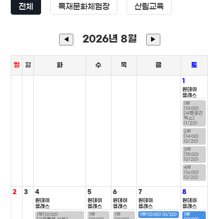
전체
목재문화체험장
산림교육
2026년 8월
◀
▶
일
월
화
수
목
금
토
1
원데이
클래스
1부
(10:00)
[식빵공간
박스]
(1/20)
2부
(14:00)
(0/20)
3부
(15:00)
(0/20)
4부
(16:00)
(0/20)
2
3
4
5
6
7
8
원데이
원데이
원데이
원데이
원데이
클래스
클래스
클래스
클래스
클래스
1부(10:00)
1부
1부
1부(10:00) (0/20)
1부