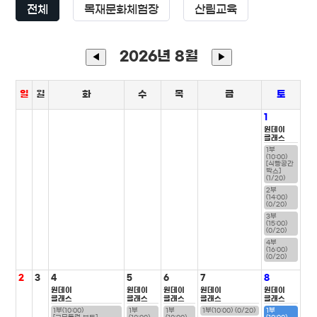
전체
목재문화체험장
산림교육
2026년 8월
◀
▶
일
월
화
수
목
금
토
1
원데이
클래스
1부
(10:00)
[식빵공간
박스]
(1/20)
2부
(14:00)
(0/20)
3부
(15:00)
(0/20)
4부
(16:00)
(0/20)
2
3
4
5
6
7
8
원데이
원데이
원데이
원데이
원데이
클래스
클래스
클래스
클래스
클래스
1부(10:00)
1부
1부
1부(10:00) (0/20)
1부