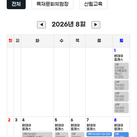
전체
목재문화체험장
산림교육
2026년 8월
◀
▶
일
월
화
수
목
금
토
1
원데이
클래스
1부
(10:00)
[식빵공간
박스]
(1/20)
2부
(14:00)
(0/20)
3부
(15:00)
(0/20)
4부
(16:00)
(0/20)
2
3
4
5
6
7
8
원데이
원데이
원데이
원데이
원데이
클래스
클래스
클래스
클래스
클래스
1부(10:00)
1부
1부
1부(10:00) (0/20)
1부