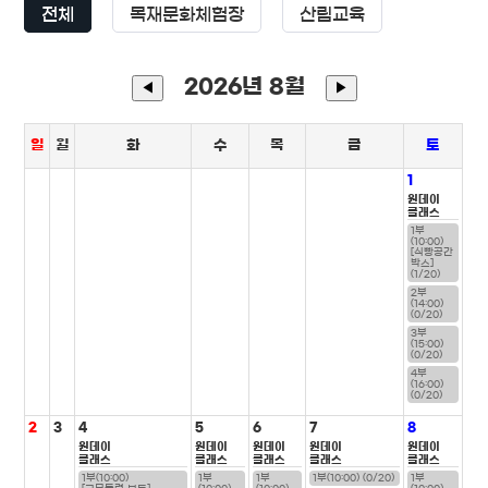
전체
목재문화체험장
산림교육
2026년 8월
◀
▶
일
월
화
수
목
금
토
1
원데이
클래스
1부
(10:00)
[식빵공간
박스]
(1/20)
2부
(14:00)
(0/20)
3부
(15:00)
(0/20)
4부
(16:00)
(0/20)
2
3
4
5
6
7
8
원데이
원데이
원데이
원데이
원데이
클래스
클래스
클래스
클래스
클래스
1부(10:00)
1부
1부
1부(10:00) (0/20)
1부