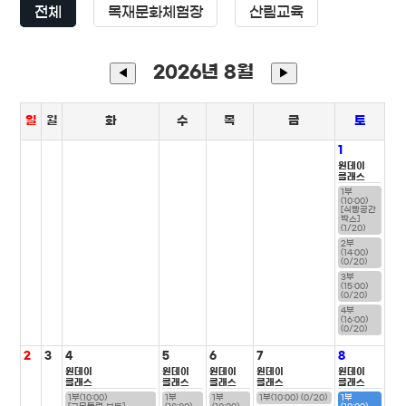
전체
목재문화체험장
산림교육
2026년 8월
◀
▶
일
월
화
수
목
금
토
1
원데이
클래스
1부
(10:00)
[식빵공간
박스]
(1/20)
2부
(14:00)
(0/20)
3부
(15:00)
(0/20)
4부
(16:00)
(0/20)
2
3
4
5
6
7
8
원데이
원데이
원데이
원데이
원데이
클래스
클래스
클래스
클래스
클래스
1부(10:00)
1부
1부
1부(10:00) (0/20)
1부