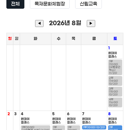
전체
목재문화체험장
산림교육
2026년 8월
◀
▶
일
월
화
수
목
금
토
1
원데이
클래스
1부
(10:00)
[식빵공간
박스]
(1/20)
2부
(14:00)
(0/20)
3부
(15:00)
(0/20)
4부
(16:00)
(0/20)
2
3
4
5
6
7
8
원데이
원데이
원데이
원데이
원데이
클래스
클래스
클래스
클래스
클래스
1부(10:00)
1부
1부
1부(10:00) (0/20)
1부