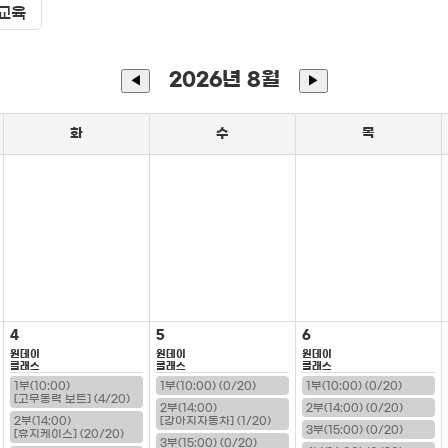
교육
2026년 8월
◀
▶
화
수
목
4
5
6
원데이
원데이
원데이
클래스
클래스
클래스
1부(10:00)
1부(10:00) (0/20)
1부(10:00) (0/20)
[고무동력 보트] (4/20)
2부(14:00)
2부(14:00) (0/20)
2부(14:00)
[강아지자동차] (1/20)
3부(15:00) (0/20)
[휴지케이스] (20/20)
3부(15:00) (0/20)