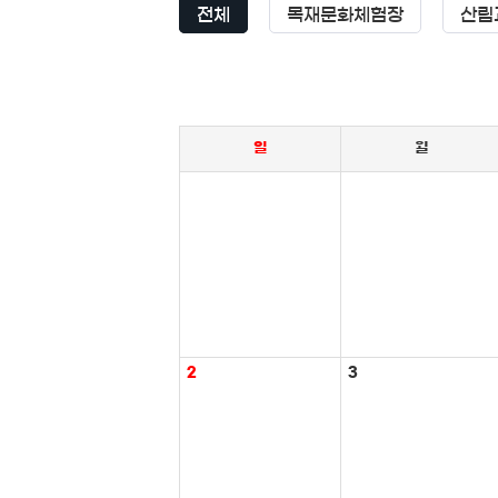
전체
목재문화체험장
산림
일
월
2
3