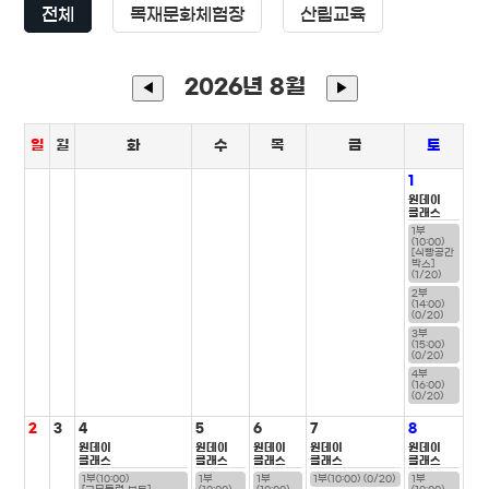
전체
목재문화체험장
산림교육
2026년 8월
◀
▶
일
월
화
수
목
금
토
1
원데이
클래스
1부
(10:00)
[식빵공간
박스]
(1/20)
2부
(14:00)
(0/20)
3부
(15:00)
(0/20)
4부
(16:00)
(0/20)
2
3
4
5
6
7
8
원데이
원데이
원데이
원데이
원데이
클래스
클래스
클래스
클래스
클래스
1부(10:00)
1부
1부
1부(10:00) (0/20)
1부