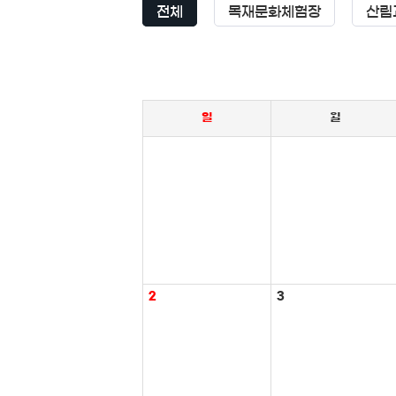
전체
목재문화체험장
산림
일
월
2
3