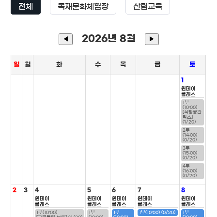
전체
목재문화체험장
산림교육
2026년 8월
◀
▶
일
월
화
수
목
금
토
1
원데이
클래스
1부
(10:00)
[식빵공간
박스]
(1/20)
2부
(14:00)
(0/20)
3부
(15:00)
(0/20)
4부
(16:00)
(0/20)
2
3
4
5
6
7
8
원데이
원데이
원데이
원데이
원데이
클래스
클래스
클래스
클래스
클래스
1부(10:00)
1부
1부
1부(10:00) (0/20)
1부