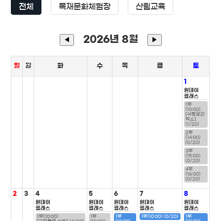
전체
목재문화체험장
산림교육
2026년 8월
◀
▶
일
월
화
수
목
금
토
1
원데이
클래스
1부
(10:00)
[식빵공간
박스]
(1/20)
2부
(14:00)
(0/20)
3부
(15:00)
(0/20)
4부
(16:00)
(0/20)
2
3
4
5
6
7
8
원데이
원데이
원데이
원데이
원데이
클래스
클래스
클래스
클래스
클래스
1부(10:00)
1부
1부
1부(10:00) (0/20)
1부