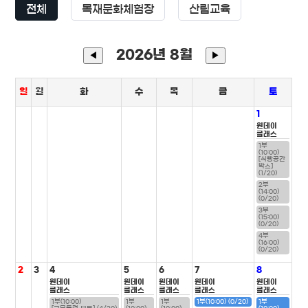
전체
목재문화체험장
산림교육
2026년 8월
◀
▶
일
월
화
수
목
금
토
1
원데이
클래스
1부
(10:00)
[식빵공간
박스]
(1/20)
2부
(14:00)
(0/20)
3부
(15:00)
(0/20)
4부
(16:00)
(0/20)
2
3
4
5
6
7
8
원데이
원데이
원데이
원데이
원데이
클래스
클래스
클래스
클래스
클래스
1부(10:00)
1부
1부
1부(10:00) (0/20)
1부