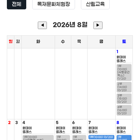
전체
목재문화체험장
산림교육
2026년 8월
◀
▶
일
월
화
수
목
금
토
1
원데이
클래스
1부
(10:00)
[식빵공간
박스]
(1/20)
2부
(14:00)
(0/20)
3부
(15:00)
(0/20)
4부
(16:00)
(0/20)
2
3
4
5
6
7
8
원데이
원데이
원데이
원데이
원데이
클래스
클래스
클래스
클래스
클래스
1부(10:00)
1부
1부
1부(10:00) (0/20)
1부