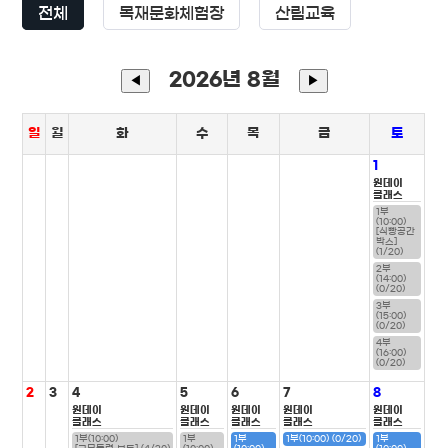
전체
목재문화체험장
산림교육
2026년 8월
◀
▶
일
월
화
수
목
금
토
1
원데이
클래스
1부
(10:00)
[식빵공간
박스]
(1/20)
2부
(14:00)
(0/20)
3부
(15:00)
(0/20)
4부
(16:00)
(0/20)
2
3
4
5
6
7
8
원데이
원데이
원데이
원데이
원데이
클래스
클래스
클래스
클래스
클래스
1부(10:00)
1부
1부
1부(10:00) (0/20)
1부