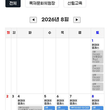
전체
목재문화체험장
산림교육
2026년 8월
◀
▶
일
월
화
수
목
금
토
1
원데이
클래스
1부
(10:00)
[식빵공간
박스]
(1/20)
2부
(14:00)
(0/20)
3부
(15:00)
(0/20)
4부
(16:00)
(0/20)
2
3
4
5
6
7
8
원데이
원데이
원데이
원데이
원데이
클래스
클래스
클래스
클래스
클래스
1부(10:00)
1부
1부
1부(10:00) (0/20)
1부