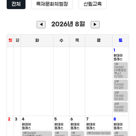
전체
목재문화체험장
산림교육
2026년 8월
◀
▶
일
월
화
수
목
금
토
1
원데이
클래스
1부
(10:00)
[식빵공간
박스]
(1/20)
2부
(14:00)
(0/20)
3부
(15:00)
(0/20)
4부
(16:00)
(0/20)
2
3
4
5
6
7
8
원데이
원데이
원데이
원데이
원데이
클래스
클래스
클래스
클래스
클래스
1부(10:00)
1부
1부
1부(10:00) (0/20)
1부