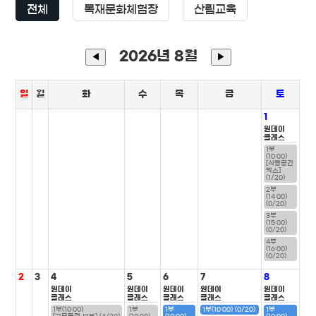
전체
목재문화체험장
산림교육
2026년 8월
◀
▶
일
월
화
수
목
금
토
1
원데이
클래스
1부
(10:00)
[식빵공간
박스]
(1/20)
2부
(14:00)
(0/20)
3부
(15:00)
(0/20)
4부
(16:00)
(0/20)
2
3
4
5
6
7
8
원데이
원데이
원데이
원데이
원데이
클래스
클래스
클래스
클래스
클래스
1부(10:00)
1부
1부
1부(10:00) (0/20)
1부