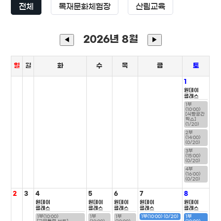
전체
목재문화체험장
산림교육
2026년 8월
◀
▶
일
월
화
수
목
금
토
1
원데이
클래스
1부
(10:00)
[식빵공간
박스]
(1/20)
2부
(14:00)
(0/20)
3부
(15:00)
(0/20)
4부
(16:00)
(0/20)
2
3
4
5
6
7
8
원데이
원데이
원데이
원데이
원데이
클래스
클래스
클래스
클래스
클래스
1부(10:00)
1부
1부
1부(10:00) (0/20)
1부