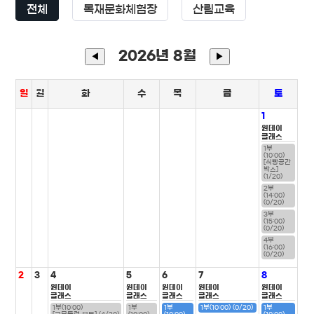
전체
목재문화체험장
산림교육
2026년 8월
◀
▶
일
월
화
수
목
금
토
1
원데이
클래스
1부
(10:00)
[식빵공간
박스]
(1/20)
2부
(14:00)
(0/20)
3부
(15:00)
(0/20)
4부
(16:00)
(0/20)
2
3
4
5
6
7
8
원데이
원데이
원데이
원데이
원데이
클래스
클래스
클래스
클래스
클래스
1부(10:00)
1부
1부
1부(10:00) (0/20)
1부