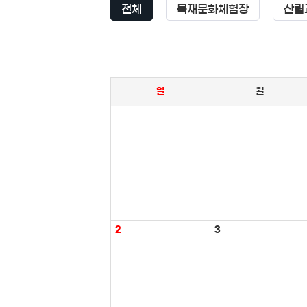
전체
목재문화체험장
산림
일
월
2
3