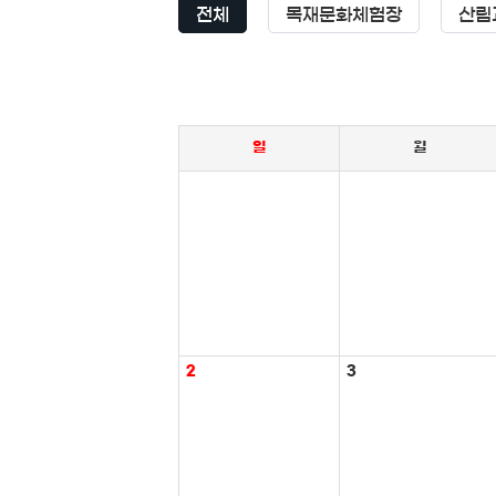
전체
목재문화체험장
산림
일
월
2
3