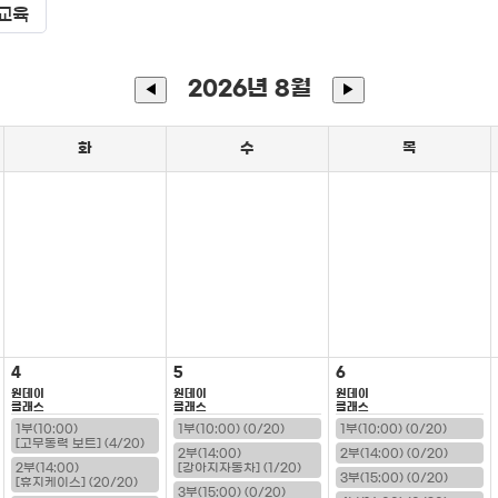
교육
2026년 8월
◀
▶
화
수
목
4
5
6
원데이
원데이
원데이
클래스
클래스
클래스
1부(10:00)
1부(10:00) (0/20)
1부(10:00) (0/20)
[고무동력 보트] (4/20)
2부(14:00)
2부(14:00) (0/20)
2부(14:00)
[강아지자동차] (1/20)
3부(15:00) (0/20)
[휴지케이스] (20/20)
3부(15:00) (0/20)