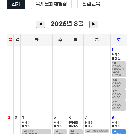
전체
목재문화체험장
산림교육
2026년 8월
◀
▶
일
월
화
수
목
금
토
1
원데이
클래스
1부
(10:00)
[식빵공간
박스]
(1/20)
2부
(14:00)
(0/20)
3부
(15:00)
(0/20)
4부
(16:00)
(0/20)
2
3
4
5
6
7
8
원데이
원데이
원데이
원데이
원데이
클래스
클래스
클래스
클래스
클래스
1부(10:00)
1부
1부
1부(10:00) (0/20)
1부