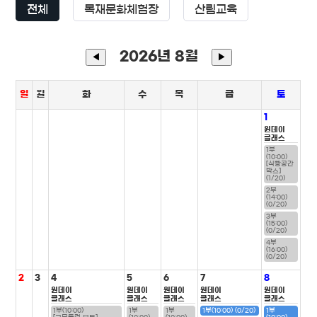
전체
목재문화체험장
산림교육
2026년 8월
◀
▶
일
월
화
수
목
금
토
1
원데이
클래스
1부
(10:00)
[식빵공간
박스]
(1/20)
2부
(14:00)
(0/20)
3부
(15:00)
(0/20)
4부
(16:00)
(0/20)
2
3
4
5
6
7
8
원데이
원데이
원데이
원데이
원데이
클래스
클래스
클래스
클래스
클래스
1부(10:00)
1부
1부
1부(10:00) (0/20)
1부