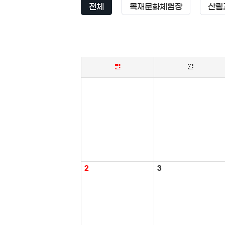
전체
목재문화체험장
산림
일
월
2
3