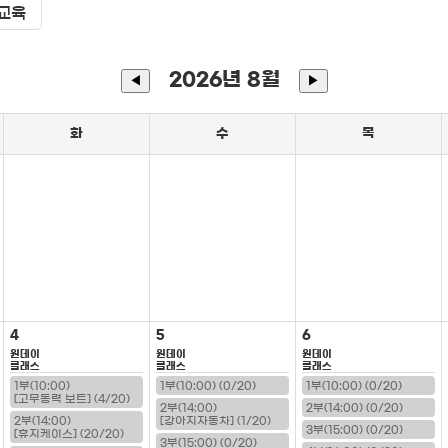
교육
2026년 8월
◀
▶
화
수
목
4
5
6
원데이
원데이
원데이
클래스
클래스
클래스
1부(10:00)
1부(10:00) (0/20)
1부(10:00) (0/20)
[고무동력 보트] (4/20)
2부(14:00)
2부(14:00) (0/20)
2부(14:00)
[강아지자동차] (1/20)
3부(15:00) (0/20)
[휴지케이스] (20/20)
3부(15:00) (0/20)