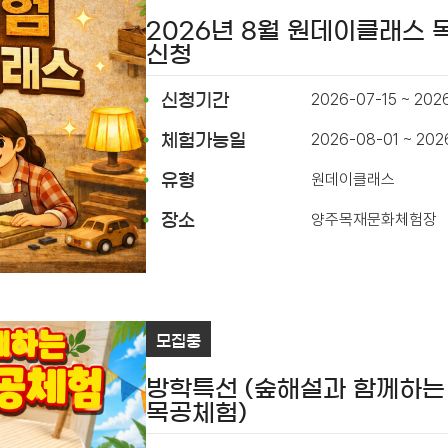
2026년 8월 원데이클래스
신청
2026-07-15 ~ 202
신청기간
2026-08-01 ~ 202
체험가능일
원데이클래스
유형
양주목재문화체험장
장소
모집중
방학특선 (숲해설과 함께하는
목공체험)