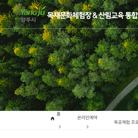
홈
온라인예약
목공체험 프