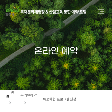
온라인 예약
홈
온라인예약
목공체험 프로그램신청