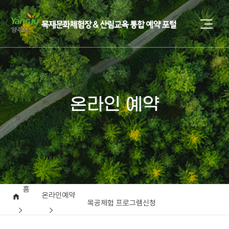
온라인 예약
홈
온라인예약
목공체험 프로그램신청