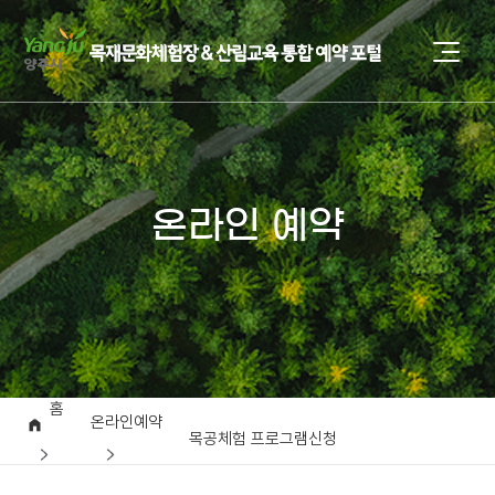
온라인 예약
홈
온라인예약
목공체험 프로그램신청