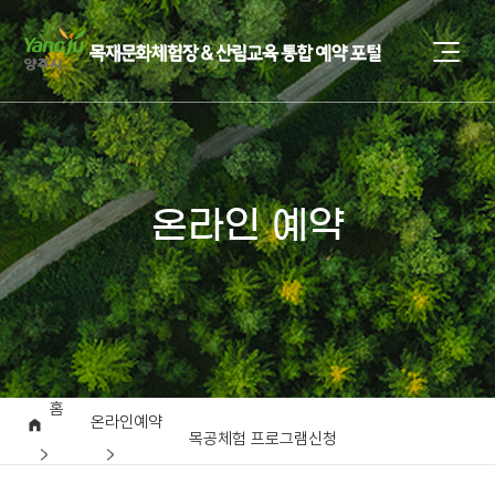
온라인 예약
홈
온라인예약
목공체험 프로그램신청