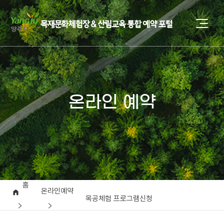
온라인 예약
홈
온라인예약
목공체험 프로그램신청