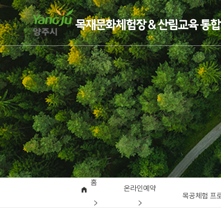
홈
온라인예약
목공체험 프