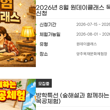
2026년 8월 원데이클래스
신청
2026-07-15 ~ 202
신청기간
2026-08-01 ~ 202
체험가능일
원데이클래스
유형
양주목재문화체험장
장소
모집중
방학특선 (숲해설과 함께하는
목공체험)