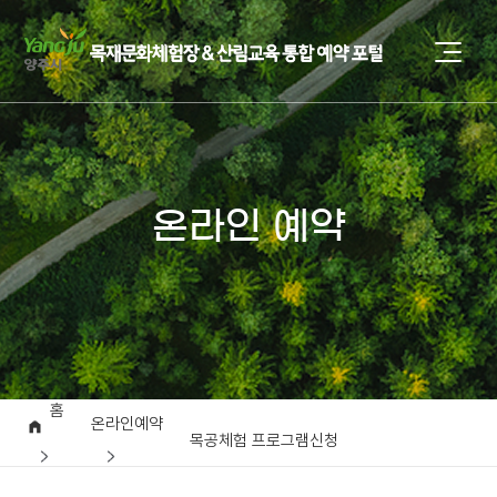
온라인 예약
홈
온라인예약
목공체험 프로그램신청